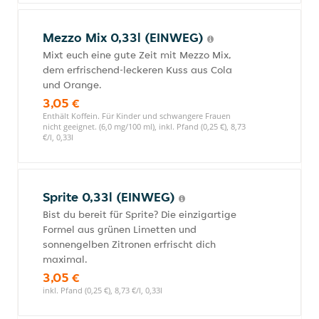
Mezzo Mix 0,33l (EINWEG)
Mixt euch eine gute Zeit mit Mezzo Mix,
dem erfrischend-leckeren Kuss aus Cola
und Orange.
3,05 €
Enthält Koffein. Für Kinder und schwangere Frauen
nicht geeignet. (6,0 mg/100 ml), inkl. Pfand (0,25 €), 8,73
€/l, 0,33l
Sprite 0,33l (EINWEG)
Bist du bereit für Sprite? Die einzigartige
Formel aus grünen Limetten und
sonnengelben Zitronen erfrischt dich
maximal.
3,05 €
inkl. Pfand (0,25 €), 8,73 €/l, 0,33l